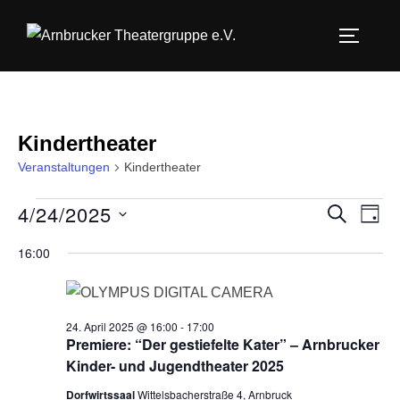
Zum
Inhalt
SEITEN
springen
Kindertheater
Veranstaltungen
Kindertheater
4/24/2025
Veranstaltungen
V
V
SUCHE
TAG
D
e
für
e
16:00
a
r
24.
r
t
a
u
April
a
24. April 2025 @ 16:00
-
17:00
n
m
Premiere: “Der gestiefelte Kater” – Arnbrucker
s
2025
n
Kinder- und Jugendtheater 2025
w
t
ä
Dorfwirtssaal
Wittelsbacherstraße 4, Arnbruck