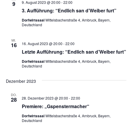
a
t
9. August 2023 @ 20:00
-
22:00
9
n
3. Aufführung: “Endlich san d’Weiber furt”
u
l
.
Dorfwirtssaal
Wittelsbacherstraße 4, Arnbruck, Bayern,
n
Deutschland
t
g
u
MI.
A
16. August 2023 @ 20:00
-
22:00
16
n
Letzte Aufführung: “Endlich san d’Weiber furt”
n
s
Dorfwirtssaal
Wittelsbacherstraße 4, Arnbruck, Bayern,
g
Deutschland
i
e
c
Dezember 2023
n
h
DO.
28. Dezember 2023 @ 20:00
-
22:00
28
t
S
Premiere: „Gspenstermacher“
e
u
Dorfwirtssaal
Wittelsbacherstraße 4, Arnbruck, Bayern,
n
Deutschland
c
-