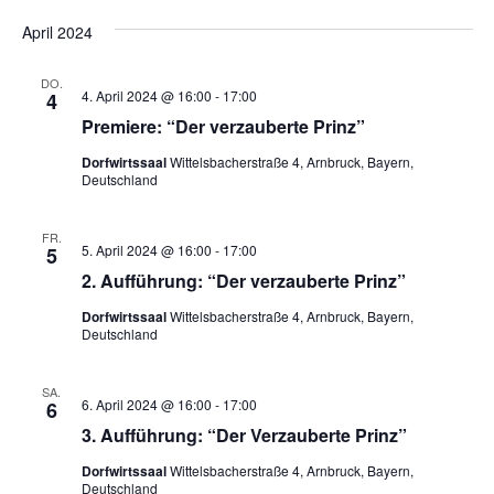
April 2024
t
e
DO.
4. April 2024 @ 16:00
-
17:00
4
Premiere: “Der verzauberte Prinz”
n
Dorfwirtssaal
Wittelsbacherstraße 4, Arnbruck, Bayern,
,
Deutschland
N
FR.
5. April 2024 @ 16:00
-
17:00
5
a
2. Aufführung: “Der verzauberte Prinz”
v
Dorfwirtssaal
Wittelsbacherstraße 4, Arnbruck, Bayern,
Deutschland
i
SA.
6. April 2024 @ 16:00
-
17:00
6
g
3. Aufführung: “Der Verzauberte Prinz”
a
Dorfwirtssaal
Wittelsbacherstraße 4, Arnbruck, Bayern,
Deutschland