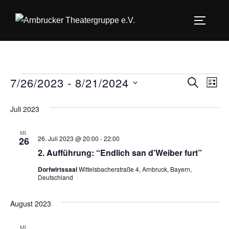
Zum
Inhalt
SEITEN
springen
7/26/2023
 - 
8/21/2024
Veranstaltungen
V
V
SUCHE
LIST
D
e
e
Juli 2023
a
r
r
t
a
MI.
26. Juli 2023 @ 20:00
-
22:00
26
u
a
n
2. Aufführung: “Endlich san d’Weiber furt”
m
s
n
w
Dorfwirtssaal
Wittelsbacherstraße 4, Arnbruck, Bayern,
Deutschland
t
ä
s
h
a
August 2023
t
l
l
e
MI.