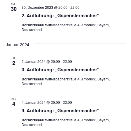
SA.
h
N
30. Dezember 2023 @ 20:00
-
22:00
30
2. Aufführung: „Gspenstermacher“
a
e
Dorfwirtssaal
Wittelsbacherstraße 4, Arnbruck, Bayern,
v
Deutschland
u
i
n
Januar 2024
g
a
d
DI.
2. Januar 2024 @ 20:00
-
22:00
2
t
A
3. Aufführung: „Gspenstermacher“
i
Dorfwirtssaal
Wittelsbacherstraße 4, Arnbruck, Bayern,
n
o
Deutschland
s
n
DO.
4. Januar 2024 @ 20:00
-
22:00
4
i
4. Aufführung: „Gspenstermacher“
c
Dorfwirtssaal
Wittelsbacherstraße 4, Arnbruck, Bayern,
Deutschland
h