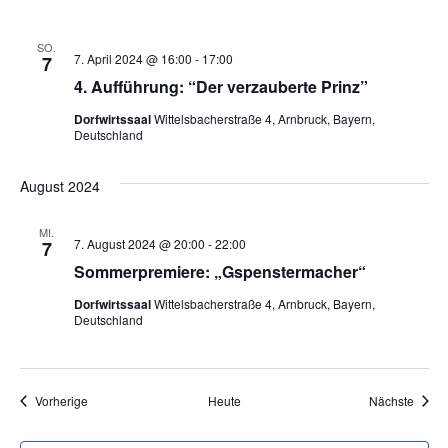
t
i
SO.
7. April 2024 @ 16:00
-
17:00
7
4. Aufführung: “Der verzauberte Prinz”
o
Dorfwirtssaal
Wittelsbacherstraße 4, Arnbruck, Bayern,
n
Deutschland
August 2024
MI.
7. August 2024 @ 20:00
-
22:00
7
Sommerpremiere: „Gspenstermacher“
Dorfwirtssaal
Wittelsbacherstraße 4, Arnbruck, Bayern,
Deutschland
Veranstaltungen
Veran
Vorherige
Heute
Nächste