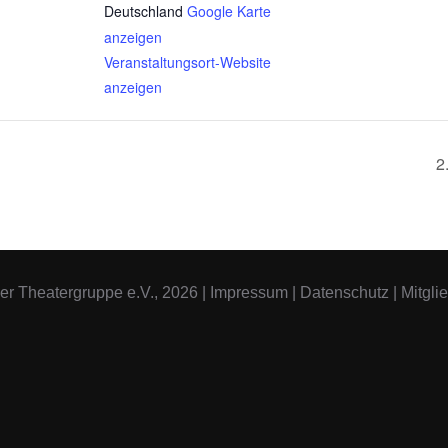
Deutschland
Google Karte
anzeigen
Veranstaltungsort-Website
anzeigen
2
er Theatergruppe e.V., 2026
|
Impressum
|
Datenschutz
|
Mitgli