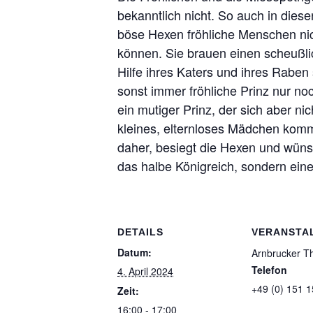
bekanntlich nicht. So auch in dies
böse Hexen fröhliche Menschen ni
können. Sie brauen einen scheußli
Hilfe ihres Katers und ihres Raben 
sonst immer fröhliche Prinz nur no
ein mutiger Prinz, der sich aber nic
kleines, elternloses Mädchen kom
daher, besiegt die Hexen und wüns
das halbe Königreich, sondern ein
DETAILS
VERANSTA
Datum:
Arnbrucker T
Telefon
4. April 2024
+49 (0) 151 
Zeit:
16:00 - 17:00