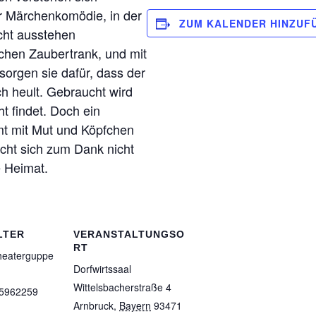
er Märchenkomödie, in der
ZUM KALENDER HINZUF
cht ausstehen
chen Zaubertrank, und mit
sorgen sie dafür, dass der
ch heult. Gebraucht wird
ht findet. Doch ein
mt mit Mut und Köpfchen
cht sich zum Dank nicht
e Heimat.
LTER
VERANSTALTUNGSO
RT
heaterguppe
Dorfwirtssaal
Wittelsbacherstraße 4
15962259
Arnbruck
,
Bayern
93471