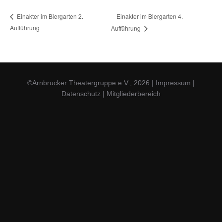
Einakter im Biergarten 4.
Einakter im Biergarten 2.
Aufführung
Aufführung
©Arnbrucker Theatergruppe e.V., 2026
|
Impressum
|
Datenschutz
|
Mitgliederbereich