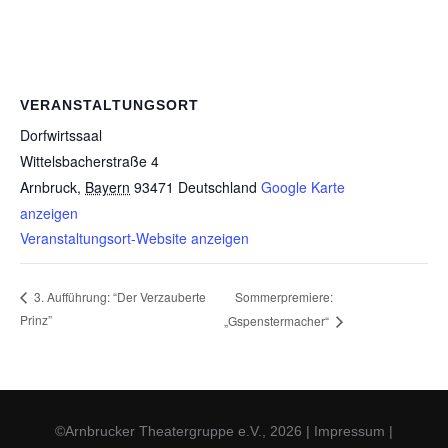
VERANSTALTUNGSORT
Dorfwirtssaal
Wittelsbacherstraße 4
Arnbruck
,
Bayern
93471
Deutschland
Google Karte
anzeigen
Veranstaltungsort-Website anzeigen
Sommerpremiere:
3. Aufführung: “Der Verzauberte
Prinz”
„Gspenstermacher“
©Arnbrucker Theatergruppe e.V., 2026
|
Impressum
|