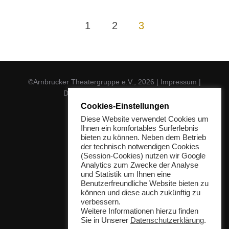
Seitennummerierung
1
2
3
der
Beiträge
©Arnbrucker Theatergruppe e.V., 2026
|
Impressum
|
Datenschutz
|
Mitgliederbereich
Cookies-Einstellungen
Diese Website verwendet Cookies um
Ihnen ein komfortables Surferlebnis
bieten zu können. Neben dem Betrieb
der technisch notwendigen Cookies
(Session-Cookies) nutzen wir Google
Analytics zum Zwecke der Analyse
und Statistik um Ihnen eine
Benutzerfreundliche Website bieten zu
können und diese auch zukünftig zu
verbessern.
Weitere Informationen hierzu finden
Sie in Unserer
Datenschutzerklärung
.